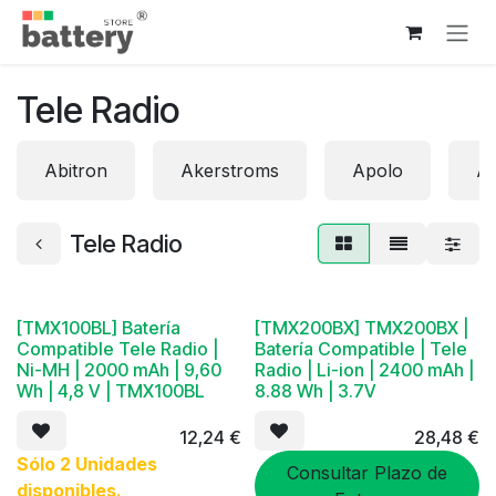
Ir al contenido
Tele Radio
Abitron
Akerstroms
Apolo
Au
Tele Radio
[TMX100BL] Batería
[TMX200BX] TMX200BX |
Compatible Tele Radio |
Batería Compatible | Tele
Ni-MH | 2000 mAh | 9,60
Radio | Li-ion | 2400 mAh |
Wh | 4,8 V | TMX100BL
8.88 Wh | 3.7V
12,24
€
28,48
€
Sólo 2 Unidades
Consultar Plazo de
disponibles.