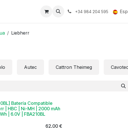
Soporte y Garantía
Esp
+34 984 204 595
ua
Liebherr
lo
Autec
Cattron Theimeg
Cavote
0BL] Batería Compatible
rr | HBC | Ni-MH | 2000 mAh
0Wh | 6.0V | FBA210BL
62,00
€