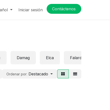
Contáctenos
añol
Iniciar sesión
c
Damag
Elca
Falard
Gross
Destacado
Ordenar por: