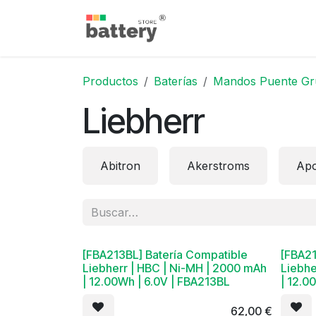
Ir al contenido
Inicio
Tienda
Blog
Productos
Baterías
Mandos Puente Gr
Liebherr
Abitron
Akerstroms
Apo
[FBA213BL] Batería Compatible
[FBA21
Liebherr | HBC | Ni-MH | 2000 mAh
Liebhe
| 12.00Wh | 6.0V | FBA213BL
| 12.0
62,00
€