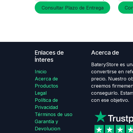
Consultar Plazo de Entrega
Con
Enlaces de
Acerca de
Ínteres
BateryStore es una
Inicio
convertirse en ref
Acerca de
precio. Nuestro obj
Productos
creemos firmemen
Legal
conseguirlo. Esta
Política de
con ese objetivo.
Privacidad
Términos de uso
Garantía y
Devolucion