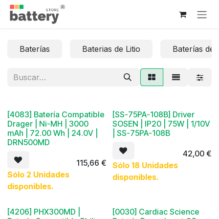
Ir al contenido
Baterías
Baterias de Litio
Baterías de 
[4083] Batería Compatible
[SS-75PA-108B] Driver
Drager | Ni-MH | 3000
SOSEN | IP20 | 75W | 1/10V
mAh | 72.00 Wh | 24.0V |
| SS-75PA-108B
DRN500MD
42,00
€
115,66
€
Sólo 18 Unidades
Sólo 2 Unidades
disponibles.
disponibles.
Original
[4206] PHX300MD |
[0030] Cardiac Science