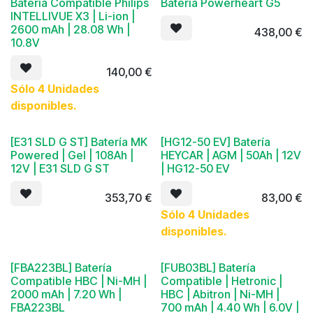
Batería Compatible Philips
Batería Powerheart G5
INTELLIVUE X3 | Li-ion |
2600 mAh | 28.08 Wh |
438,00
€
10.8V
140,00
€
Sólo 4 Unidades
disponibles.
[E31 SLD G ST] Batería MK
[HG12-50 EV] Batería
Powered | Gel | 108Ah |
HEYCAR | AGM | 50Ah | 12V
12V | E31 SLD G ST
| HG12-50 EV
353,70
€
83,00
€
Sólo 4 Unidades
disponibles.
[FBA223BL] Batería
[FUB03BL] Batería
Compatible HBC | Ni-MH |
Compatible | Hetronic |
2000 mAh | 7.20 Wh |
HBC | Abitron | Ni-MH |
FBA223BL
700 mAh | 4.40 Wh | 6.0V |