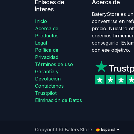
Enlaces de
Acerca de
Ínteres
BateryStore es una
Inicio
convertirse en ref
Acerca de
precio. Nuestro obj
Productos
creemos firmemen
Legal
conseguirlo. Esta
Política de
con ese objetivo.
Privacidad
Términos de uso
Garantía y
Devolucion
Contáctenos
Trustpilot
Eliminación de Datos
Copyright © BateryStore
Español