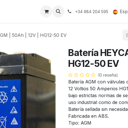
Soporte y Garantía
Esp
+34 984 204 595
GM | 50Ah | 12V | HG12-50 EV
Batería HEYCA
HG12-50 EV
(0 reseña)
Batería AGM con válvulas 
12 Voltios 50 Amperios HG1
bajo estrictas normas de se
uso industrial como de con
Batería sellada sin necesid
Fabricada en ABS.
Tipo: AGM