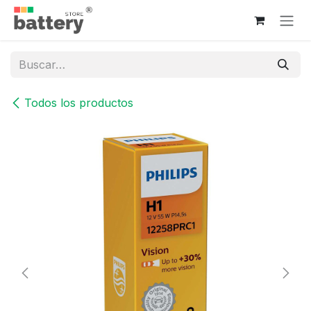
Ir al contenido
Todos los productos