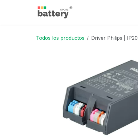
Ir al contenido
Inicio
Tienda
Blog
Todos los productos
Driver Philips | IP2