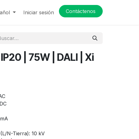
Contáctenos
añol
Iniciar sesión
| IP20 | 75W | DALI | Xi
 AC
VDC
0 mA
(L/N-Tierra): 10 kV