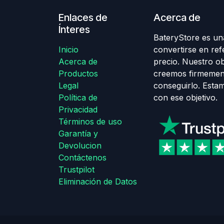
Enlaces de
Acerca de
Ínteres
BateryStore es una
Inicio
convertirse en ref
Acerca de
precio. Nuestro obj
Productos
creemos firmemen
Legal
conseguirlo. Esta
Política de
con ese objetivo.
Privacidad
Términos de uso
Garantía y
Devolucion
Contáctenos
Trustpilot
Eliminación de Datos