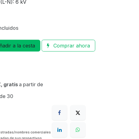
(L-N): 6 kV
ncluidos
adir a la cesta
Comprar ahora
, gratis
a partir de
 de 30
istradas/nombres comerciales
radas de sus respectivos