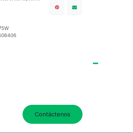
 75W
408406
Contáctenos