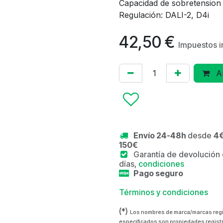
Capacidad de sobretension 
Regulación: DALI-2, D4i
42,50
€
Impuestos i
Añ
Envío 24-48h
desde
4€
150€
Garantía de devolución
días,
condiciones
Pago seguro
Términos y condiciones
(*)
Los nombres de marca/marcas reg
especificados son propiedades regist