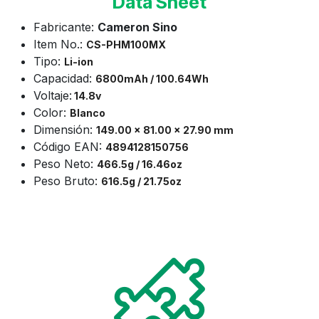
Data Sheet
Fabricante:
Cameron Sino
Item No.:
CS-
PHM100MX
Tipo:
Li-ion
Capacidad:
6800mAh / 100.64Wh
Voltaje:
14.8v
Color:
Blanco
Dimensión:
149.00 x 81.00 x 27.90 mm
Código EAN:
4894128150756
Peso Neto:
466.5g / 16.46oz
Peso Bruto:
616.5g / 21.75oz