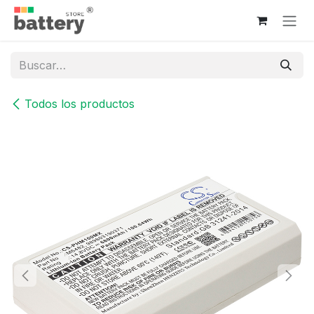
Ir al contenido
Todos los productos