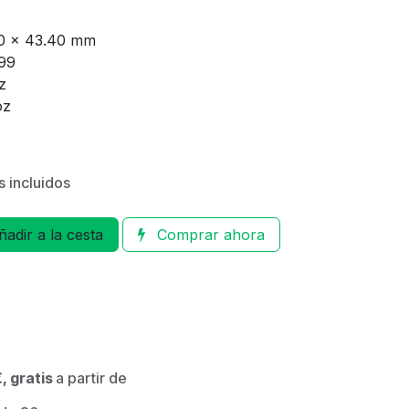
40 × 43.40 mm
99
z
oz
 incluidos
adir a la cesta
Comprar ahora
, gratis
a partir de