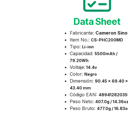
Data Sheet
Fabricante:
Cameron Sino
Item No.:
CS-
PHC200MD
Tipo:
Li-ion
Capacidad:
5500mAh /
79.20Wh
Voltaje:
14.4v
Color:
Negro
Dimensión:
90.45 x 69.40 x
43.40 mm
Código EAN:
48941282035
Peso Neto:
407.0g / 14.36o
Peso Bruto:
477.0g / 16.83o