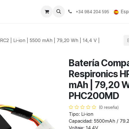
Soporte y Garantía
Esp
+34 984 204 595
RC2 | Li-ion | 5500 mAh | 79,20 Wh | 14,4 V |
Batería Compat
Respironics HR
mAh | 79,20 Wh
PHC200MD
(0 reseña)
Tipo: Li-ion
Capacidad: 5500mAh / 79
Voltaje: 14.4V