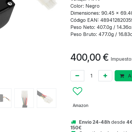
Color: Negro
Dimensiones: 90.45 × 69.
Código EAN: 48941282035
Peso Neto: 407.0g / 14.36o
Peso Bruto: 477.0g / 16.83
400,00
€
Impuestos
Añ
Amazon
Envío 24-48h
desde
4€
150€