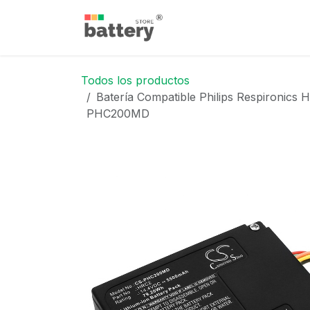
Ir al contenido
Inicio
Tienda
Blog
Todos los productos
Batería Compatible Philips Respironics H
PHC200MD