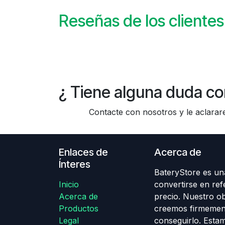
Reseñas de los clientes
¿ Tiene alguna duda co
Contacte con nosotros y le aclararem
Enlaces de
Acerca de
Ínteres
BateryStore es una
Inicio
convertirse en ref
Acerca de
precio. Nuestro obj
Productos
creemos firmemen
Legal
conseguirlo. Esta