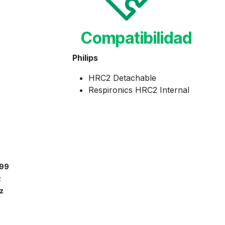
Compatibilidad
Philips​
HRC2 Detachable
Respironics HRC2 Internal
99
z
z