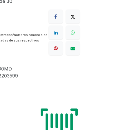
 de 30
istradas/nombres comerciales
radas de sus respectivos
00MD
8203599