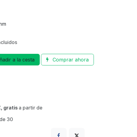
 mm
ncluidos
adir a la cesta
Comprar ahora
, gratis
a partir de
 de 30