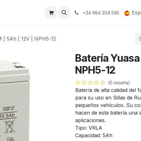
Soporte y Garantía
Esp
+34 984 204 595
M | 5Ah | 12V | NPH5-12
Batería Yuasa 
NPH5-12
(0 reseña)
Batería de alta calidad del
para su uso en Sillas de Ru
pequeños vehículos. Su con
hacen de esta batería una 
aplicaciones.
Tipo: VRLA
Capacidad: 5Ah