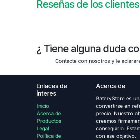
Reseñas de los clientes
¿ Tiene alguna duda co
Contacte con nosotros y le aclararem
Enlaces de
Acerca de
Ínteres
BateryStore es una
Inicio
convertirse en ref
Acerca de
precio. Nuestro obj
Productos
creemos firmemen
Legal
conseguirlo. Esta
Política de
con ese objetivo.