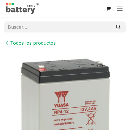
Ir al contenido
Todos los productos