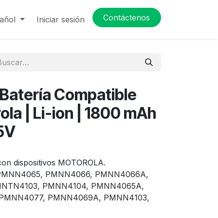
Contáctenos
añol
Iniciar sesión
atería Compatible
ola | Li-ion | 1800 mAh
.5V
 con dispositivos MOTOROLA.
al: PMNN4065, PMNN4066, PMNN4066A,
NNTN4103, PMNN4104, PMNN4065A,
 PMNN4077, PMNN4069A, PMNN4103,