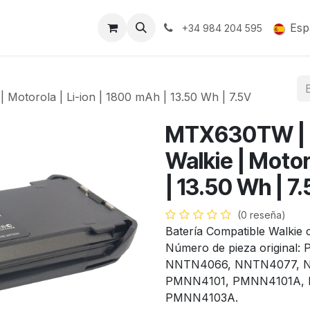
Soporte y Garantía
Esp
+34 984 204 595
Motorola | Li-ion | 1800 mAh | 13.50 Wh | 7.5V
MTX630TW | B
Walkie | Motor
| 13.50 Wh | 7
(0 reseña)
Batería Compatible Walkie
Número de pieza origin
NNTN4066, NNTN4077, 
PMNN4101, PMNN4101A,
PMNN4103A.