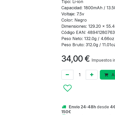
Tipo: Li-ion
Capacidad: 1800mAh / 13.
Voltaje: 7.5v
Color: Negro
Dimensiones: 129.20 x 55.
Código EAN: 4894128076
Peso Neto: 132.0g / 4.66oz
Peso Bruto: 312.0g / 11.01o
34,00
€
Impuestos i
Añ
Envío 24-48h
desde
4€
150€