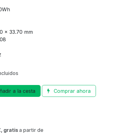
50Wh
40 x 33.70 mm
308
z
ncluidos
adir a la cesta
Comprar ahora
, gratis
a partir de