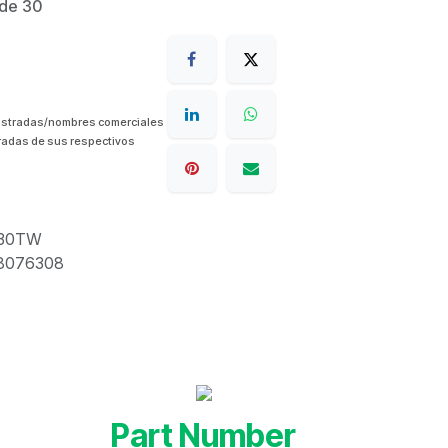
 de 30
istradas/nombres comerciales
radas de sus respectivos
30TW
8076308
Part Number