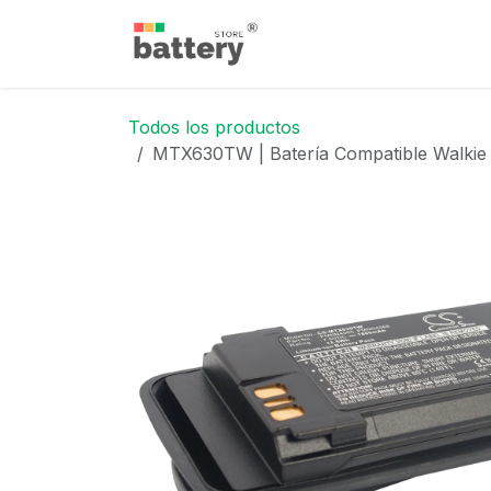
Ir al contenido
Inicio
Tienda
Blog
Todos los productos
MTX630TW | Batería Compatible Walkie | 