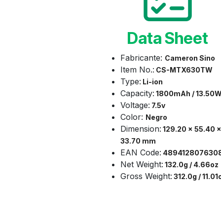
Data Sheet
Fabricante:
Cameron Sino
Item No.:
CS-MTX630TW
Type:
Li-ion
Capacity:
1800mAh / 13.50
Voltage:
7.5v
Color:
Negro
Dimension:
129.20 x 55.40 
33.70 mm
EAN Code:
489412807630
Net Weight:
132.0g / 4.66oz
Gross Weight:
312.0g / 11.01