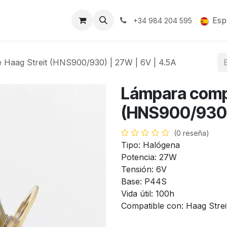
Soporte y Garantía
Esp
+34 984 204 595
 Haag Streit (HNS900/930) | 27W | 6V | 4.5A
Lámpara compa
(HNS900/930) 
(0 reseña)
Tipo: Halógena
Potencia: 27W
Tensión: 6V
Base: P44S
Vida útil: 100h
Compatible con: Haag Stre