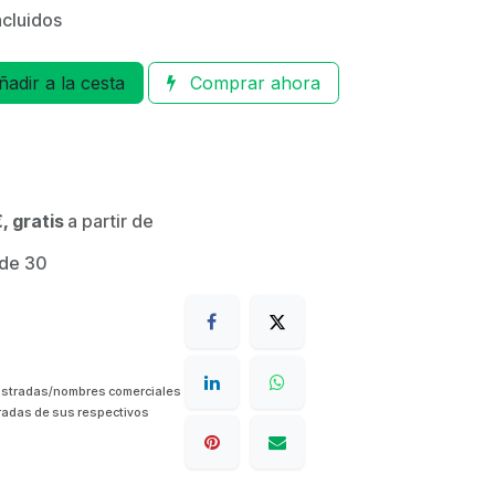
ncluidos
adir a la cesta
Comprar ahora
, gratis
a partir de
 de 30
istradas/nombres comerciales
radas de sus respectivos