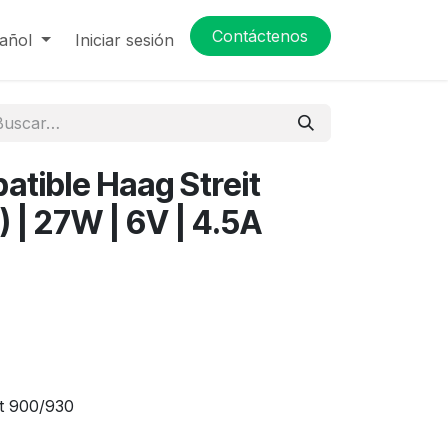
Contáctenos
añol
Iniciar sesión
tible Haag Streit
| 27W | 6V | 4.5A
it 900/930