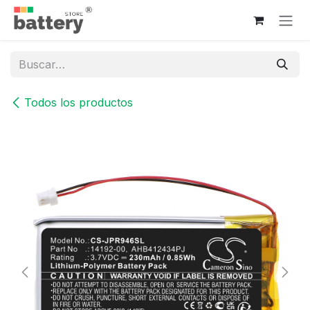
Ir al contenido
Todos los productos