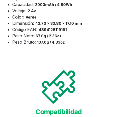
Capacidad:
2000mAh / 4.80Wh
Voltaje:
2.4v
Color:
Verde
Dimensión:
43.70 x 33.80 x 17.10 mm
Código EAN:
4894128119197
Peso
Neto:
67.0g / 2.36oz
Peso
Bruto:
137.0g / 4.83oz
Compatibilidad