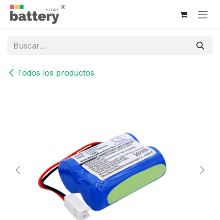
Ir al contenido
Todos los productos