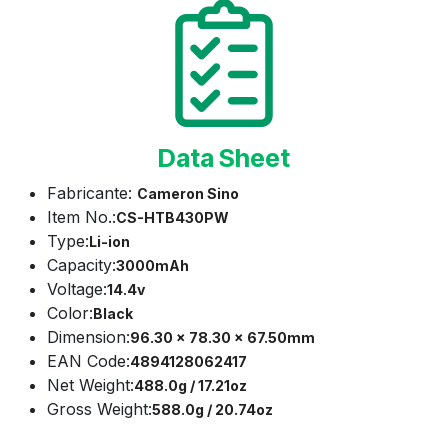
Data Sheet
Fabricante:
Cameron Sino
Item No.:
CS-HTB430PW
Type:
Li-ion
Capacity:
3000mAh
Voltage:
14.4v
Color:
Black
Dimension:
96.30 x 78.30 x 67.50mm
EAN Code:
4894128062417
Net Weight:
488.0g / 17.21oz
Gross Weight:
588.0g / 20.74oz