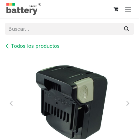
Ir al contenido
Todos los productos