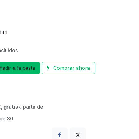
 mm
ncluidos
adir a la cesta
Comprar ahora
, gratis
a partir de
 de 30