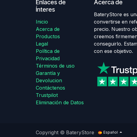
Enlaces de
Acerca de
Ínteres
BateryStore es una
Inicio
convertirse en ref
Acerca de
precio. Nuestro obj
Productos
creemos firmemen
Legal
conseguirlo. Esta
Política de
con ese objetivo.
Privacidad
Términos de uso
Garantía y
Devolucion
Contáctenos
Trustpilot
Eliminación de Datos
Copyright © BateryStore
Español