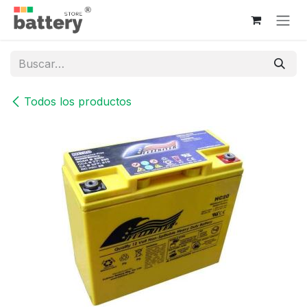
Ir al contenido
Todos los productos