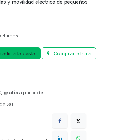
das y movilidad eléctrica de pequeños
ncluidos
adir a la cesta
Comprar ahora
, gratis
a partir de
 de 30