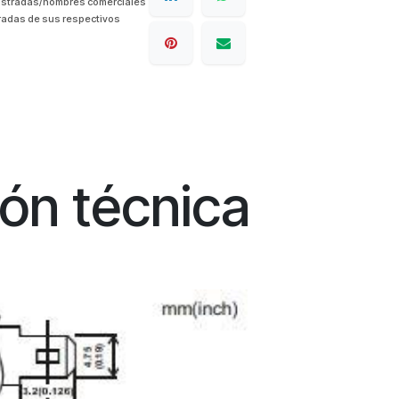
istradas/nombres comerciales
radas de sus respectivos
ión técnica