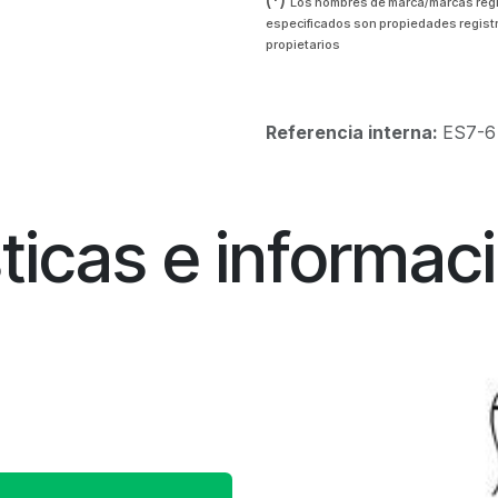
(*)
Los nombres de marca/marcas reg
especificados son propiedades regist
propietarios
Referencia interna:
ES7-6
ticas e informac