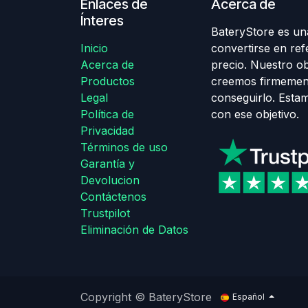
Enlaces de
Acerca de
Ínteres
BateryStore es una
Inicio
convertirse en ref
Acerca de
precio. Nuestro obj
Productos
creemos firmemen
Legal
conseguirlo. Esta
Política de
con ese objetivo.
Privacidad
Términos de uso
Garantía y
Devolucion
Contáctenos
Trustpilot
Eliminación de Datos
Copyright © BateryStore
Español