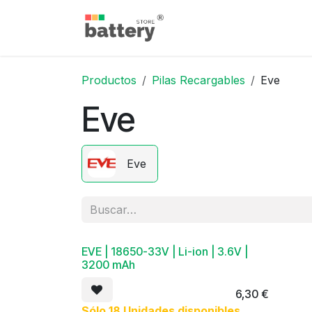
Ir al contenido
Inicio
Tienda
Blog
Productos
Pilas Recargables
Eve
Eve
Eve
EVE | 18650-33V | Li-ion | 3.6V |
3200 mAh
6,30
€
Sólo 18 Unidades disponibles.