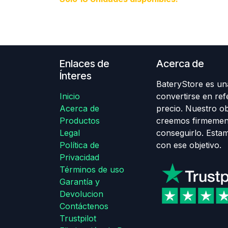
Enlaces de
Acerca de
Ínteres
BateryStore es una
Inicio
convertirse en ref
Acerca de
precio. Nuestro obj
Productos
creemos firmemen
Legal
conseguirlo. Esta
Política de
con ese objetivo.
Privacidad
Términos de uso
Garantía y
Devolucion
Contáctenos
Trustpilot