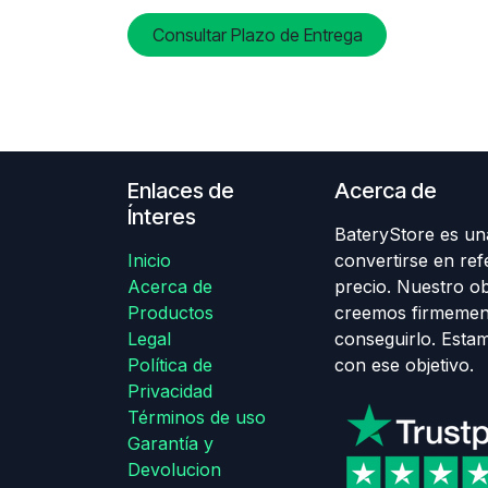
Consultar Plazo de Entrega
Enlaces de
Acerca de
Ínteres
BateryStore es una
Inicio
convertirse en ref
Acerca de
precio. Nuestro obj
Productos
creemos firmemen
Legal
conseguirlo. Esta
Política de
con ese objetivo.
Privacidad
Términos de uso
Garantía y
Devolucion