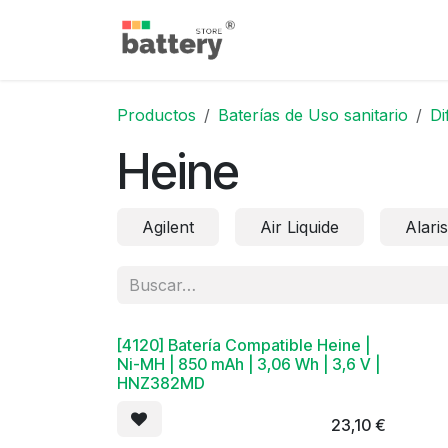
Ir al contenido
Inicio
Tienda
Blog
Productos
Baterías de Uso sanitario
Di
Heine
Agilent
Air Liquide
Alaris
[4120] Batería Compatible Heine |
Ni-MH | 850 mAh | 3,06 Wh | 3,6 V |
HNZ382MD
23,10
€