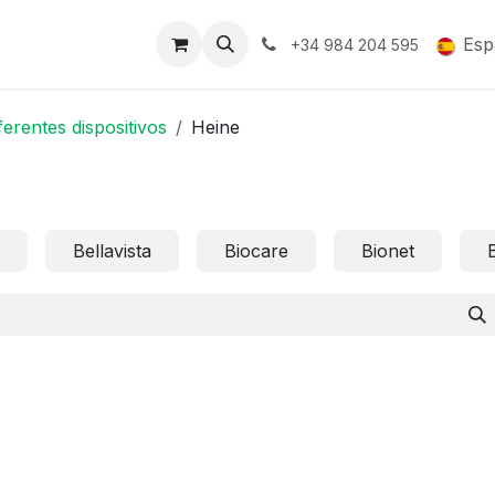
Soporte y Garantía
Esp
+34 984 204 595
ferentes dispositivos
Heine
Bellavista
Biocare
Bionet