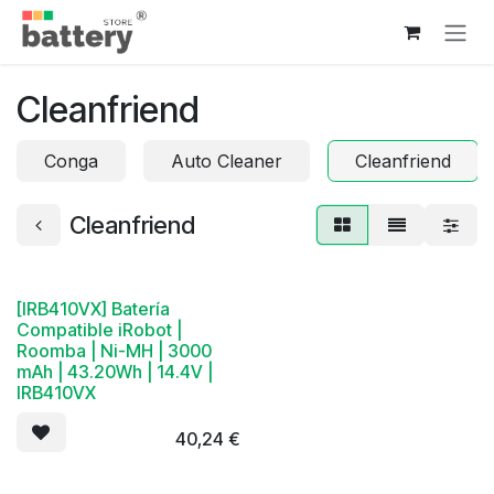
Ir al contenido
Cleanfriend
Conga
Auto Cleaner
Cleanfriend
Cleanfriend
[IRB410VX] Batería
Compatible iRobot |
Roomba | Ni-MH | 3000
mAh | 43.20Wh | 14.4V |
IRB410VX
40,24
€