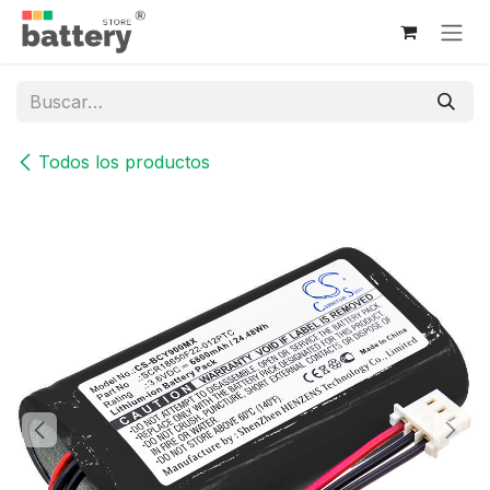
Ir al contenido
Todos los productos