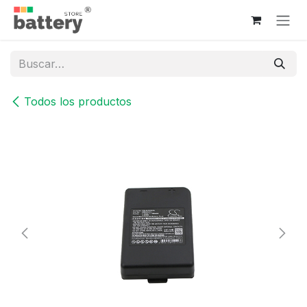
Ir al contenido
Todos los productos