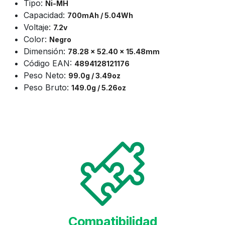
Tipo:
Ni-MH
Capacidad:
700mAh / 5.04Wh
Voltaje:
7.2v
Color:
Negro
Dimensión:
78.28 x 52.40 x 15.48mm
Código EAN:
4894128121176
Peso Neto:
99.0
g / 3.49oz
Peso Bruto:
149.0g / 5.26oz
Compatibilidad