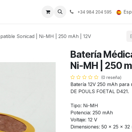
Soporte y Garantía
Esp
+34 984 204 595
patible Sonicad | Ni-MH | 250 mAh | 12V
Batería Médic
Ni-MH | 250 m
(0 reseña)
Batería 12V 250 mAh par
DE POULS FOETAL D421.
Tipo: Ni-MH
Potencia: 250 mAh
Voltaje: 12 V
Dimensiones: 50 x 25 x 3