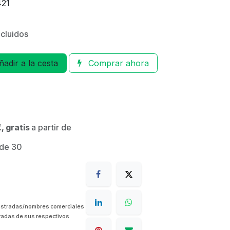
421
ncluidos
adir a la cesta
Comprar ahora
, gratis
a partir de
 de 30
istradas/nombres comerciales
radas de sus respectivos