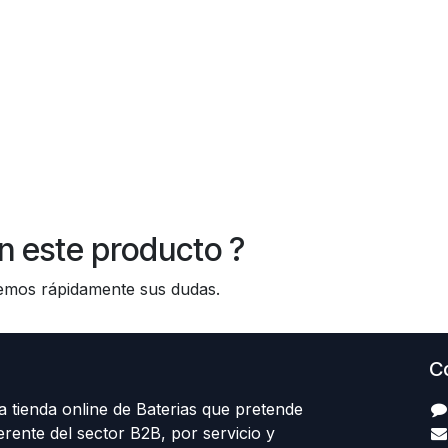
n este producto ?
os rápidamente sus dudas.
C
 tienda online de Baterias que pretende
erente del sector B2B, por servicio y