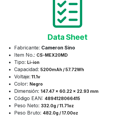
Data Sheet
Fabricante:
Cameron Sino
Item No.:
CS-
MEX20MD
Tipo:
Li-ion
Capacidad:
5200mAh / 57.72Wh
Voltaje:
11.1v
Color:
Negro
Dimensión:
147.47 x 60.22 x 22.93 mm
Código EAN:
4894128066415
Peso Neto:
332.0g / 11.71oz
Peso Bruto:
482.0g / 17.00oz