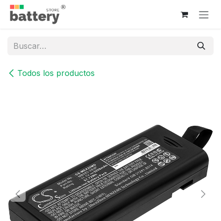
Ir al contenido
Todos los productos