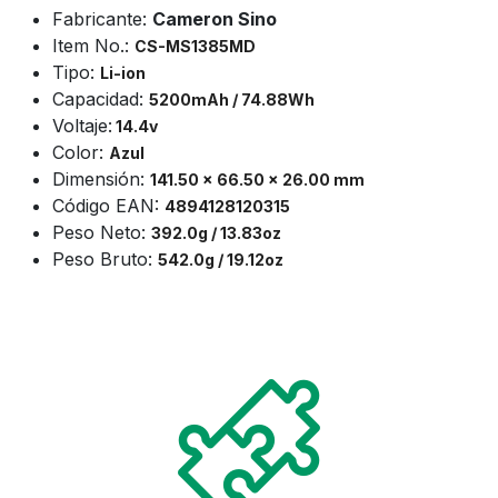
Fabricante:
Cameron Sino
Item No.:
CS-
MS1385MD
Tipo:
Li-ion
Capacidad:
5200mAh / 74.88Wh
Voltaje:
14.4v
Color:
Azul
Dimensión:
141.50 x 66.50 x 26.00 mm
Código EAN:
4894128120315
Peso Neto:
392.0g / 13.83oz
Peso Bruto:
542.0g / 19.12oz