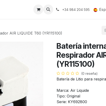
Soporte y Garantía
Esp
+34 984 204 595
pirador AIR LIQUIDE T60 (YR115100)
Batería intern
Respirador AI
(YR115100)
(0 reseña)
Batería de Litio para respir
Marca: Air Liquide
Tipo: Original
Serie: KY692800