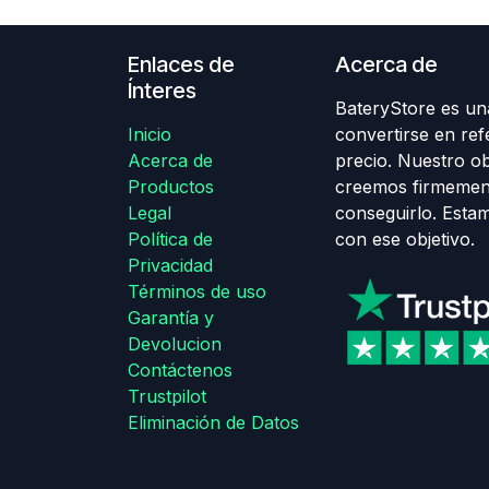
Enlaces de
Acerca de
Ínteres
BateryStore es una
Inicio
convertirse en ref
Acerca de
precio. Nuestro obj
Productos
creemos firmemen
Legal
conseguirlo. Esta
Política de
con ese objetivo.
Privacidad
Términos de uso
Garantía y
Devolucion
Contáctenos
Trustpilot
Eliminación de Datos