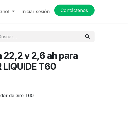
Contáctenos
añol
Iniciar sesión
a 22,2 v 2,6 ah para
R LIQUIDE T60
ador de aire T60