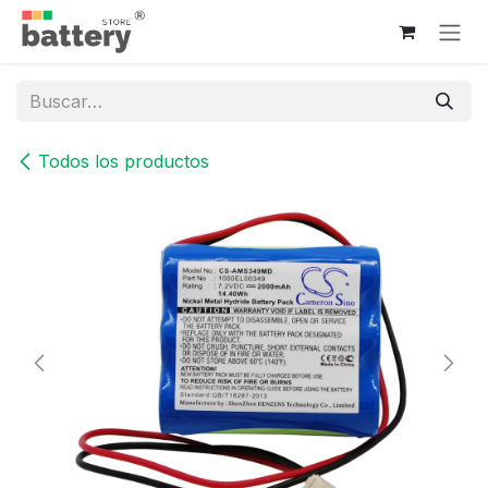
Ir al contenido
Todos los productos