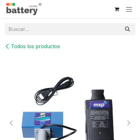
Ir al contenido
Todos los productos