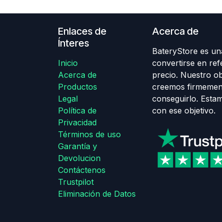
Enlaces de
Acerca de
Ínteres
BateryStore es una
Inicio
convertirse en ref
Acerca de
precio. Nuestro obj
Productos
creemos firmemen
Legal
conseguirlo. Esta
Política de
con ese objetivo.
Privacidad
Términos de uso
Garantía y
Devolucion
Contáctenos
Trustpilot
Eliminación de Datos