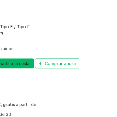
Tipo E / Tipo F
mm
cluidos
adir a la cesta
Comprar ahora
, gratis
a partir de
 de 30