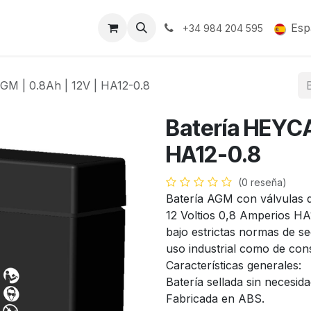
Soporte y Garantía
Esp
+34 984 204 595
GM | 0.8Ah | 12V | HA12-0.8
Batería HEYCA
HA12-0.8
(0 reseña)
Batería AGM con válvulas 
12 Voltios 0,8 Amperios HA1
bajo estrictas normas de se
uso industrial como de co
Características generales:
Batería sellada sin necesid
Fabricada en ABS.