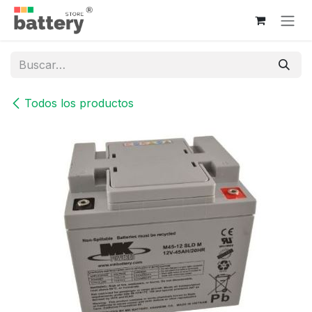
Ir al contenido
Todos los productos