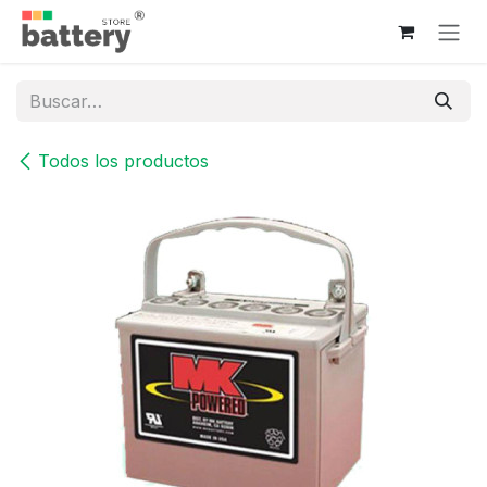
Ir al contenido
Todos los productos