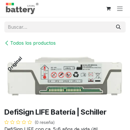
Ir al contenido
Todos los productos
Original
DefiSign LIFE Batería | Schiller
(0 reseña)
DefiSign LIFE con ca. 5-6 años de vida útil.