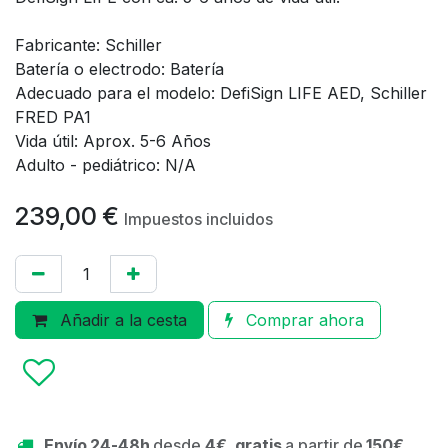
Fabricante: Schiller
Batería o electrodo: Batería
Adecuado para el modelo: DefiSign LIFE AED, Schiller
FRED PA1
Vida útil: Aprox. 5-6 Años
Adulto - pediátrico: N/A
239,00
€
Impuestos incluidos
Añadir a la cesta
Comprar ahora
Envío 24-48h
desde
4€, gratis
a partir de
150€