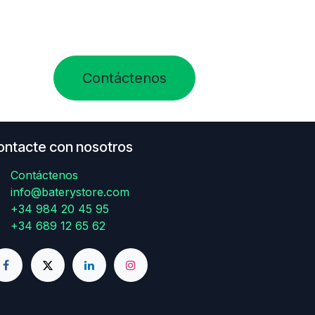
Contáctenos
ontacte con nosotros
Contáctenos
info@baterystore.com
+34 984 20 45 95
+34 689 12 65 62