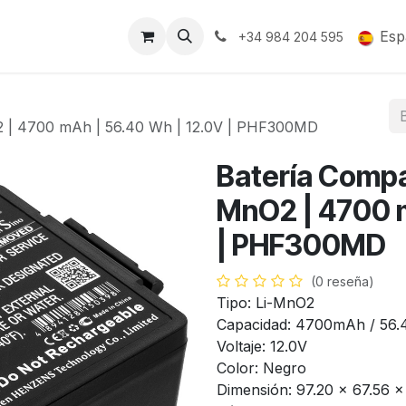
Soporte y Garantía
Esp
+34 984 204 595
nO2 | 4700 mAh | 56.40 Wh | 12.0V | PHF300MD
Batería Compat
MnO2 | 4700 m
| PHF300MD
(0 reseña)
Tipo: Li-MnO2
Capacidad: 4700mAh / 56
Voltaje: 12.0V
Color: Negro
Dimensión: 97.20 x 67.56 