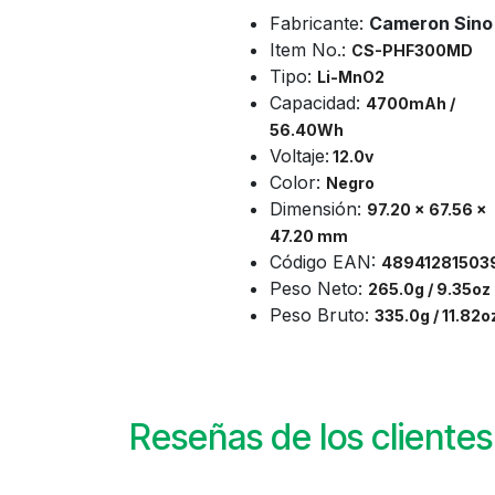
Fabricante:
Cameron Sino
Item No.:
CS-
PHF300MD
Tipo:
Li-MnO2
Capacidad:
4700mAh /
56.40Wh
Voltaje:
12.0v
Color:
Negro
Dimensión:
97.20 x 67.56 x
47.20 mm
Código EAN:
48941281503
Peso Neto:
265.0g / 9.35oz
Peso Bruto:
335.0g / 11.82o
Reseñas de los clientes