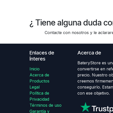
¿ Tiene alguna duda co
Contacte con nosotros y le aclararem
Enlaces de
Acerca de
Ínteres
BateryStore es una
Inicio
convertirse en ref
Acerca de
precio. Nuestro obj
Productos
creemos firmemen
Legal
conseguirlo. Esta
Política de
con ese objetivo.
Privacidad
Términos de uso
Garantía y