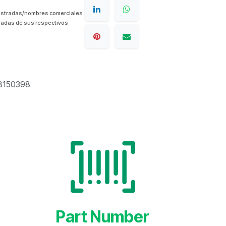
istradas/nombres comerciales
radas de sus respectivos
8150398
Part Number