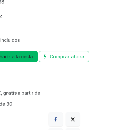
98
oz
incluidos
adir a la cesta
Comprar ahora
, gratis
a partir de
 de 30