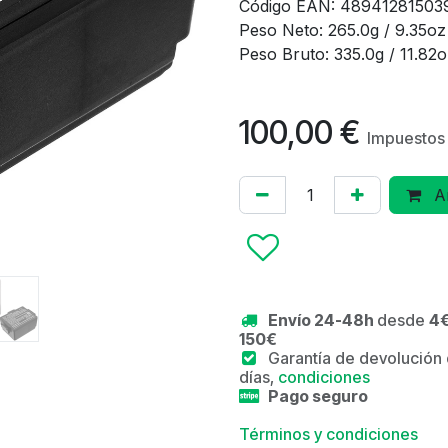
Código EAN: 48941281503
Peso Neto: 265.0g / 9.35oz
Peso Bruto: 335.0g / 11.82
100,00
€
Impuestos 
Añ
Envío 24-48h
desde
4€
150€
Garantía de devolución
días,
condiciones
Pago seguro
Términos y condiciones