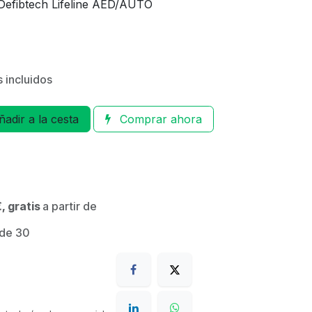
Defibtech Lifeline AED/AUTO
 incluidos
adir a la cesta
Comprar ahora
, gratis
a partir de
 de 30