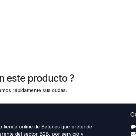
n este producto ?
os rápidamente sus dudas.
C
 tienda online de Baterias que pretende
erente del sector B2B, por servicio y