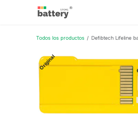
Ir al contenido
Inicio
Tienda
Blog
Todos los productos
Defibtech Lifeline 
Original