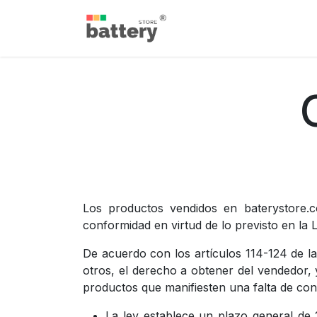
Passa al contenuto
Inizio
Negozio
Blog
Los productos vendidos en baterystore.co
conformidad en virtud de lo previsto en la
De acuerdo con los artículos 114-124 de l
otros, el derecho a obtener del vendedor, y
productos que manifiesten una falta de con
La ley establece un plazo general de 