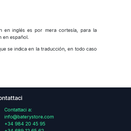
n en inglés es por mera cortesía, para la
n en español.
que se indica en la traducción, en todo caso
ntattaci
Contattaci a:
info@baterystore.com
+34 984 20 45 95
+34 689 12 65 62