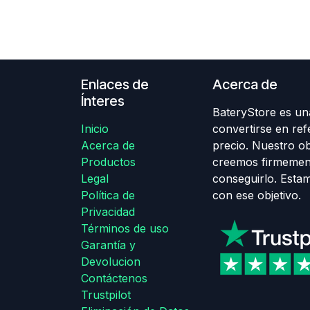
Enlaces de
Acerca de
Ínteres
BateryStore es una
Inicio
convertirse en ref
Acerca de
precio. Nuestro obj
Productos
creemos firmemen
Legal
conseguirlo. Esta
Política de
con ese objetivo.
Privacidad
Términos de uso
Garantía y
Devolucion
Contáctenos
Trustpilot