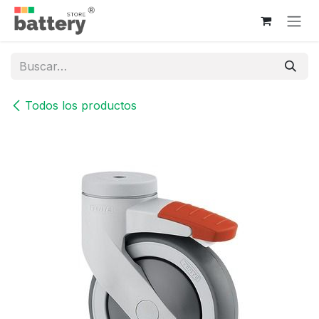
Ir al contenido
Todos los productos