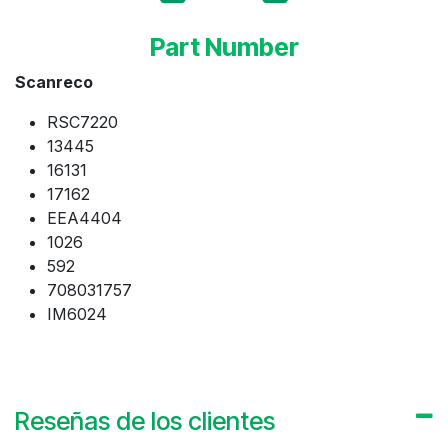
Part Number
Scanreco
RSC7220
13445
16131
17162
EEA4404
1026
592
708031757
IM6024
Reseñas de los clientes