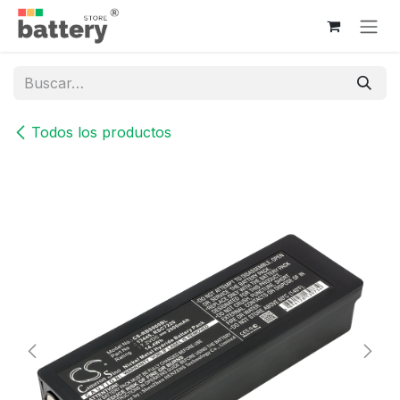
Ir al contenido
Todos los productos