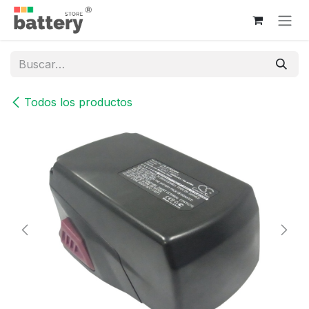
Ir al contenido
Todos los productos